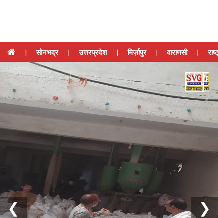
|
सोनभद्र
|
उत्तरप्रदेश
|
मिर्ज़ापुर
|
वाराणसी
|
राष्
❮
❯