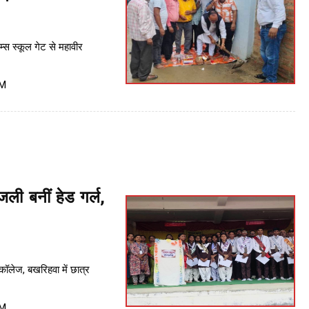
ेम्स स्कूल गेट से महावीर
PM
ंजली बनीं हेड गर्ल,
ॉलेज, बखरिहवा में छात्र
PM