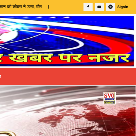
SignIn
ा