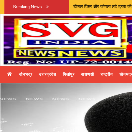
जानकारी | डीजल टैंकर और कोयला लदे ट्रक की आमने-सामने भिड़ंत, चालक की दर्
Breaking News
सोनभद्र
उत्तरप्रदेश
मिर्ज़ापुर
वाराणसी
राष्ट्रीय
सोनभद्र