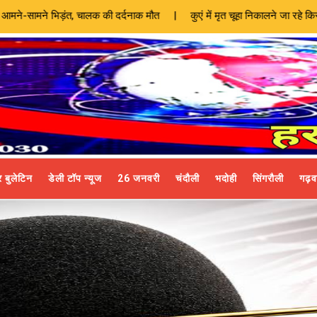
दनाक मौत | कुएं में मृत चूहा निकालने जा रहे किसान को कोबरा ने डसा, मौत |
 बुलेटिन
डेली टॉप न्यूज
26 जनवरी
चंदौली
भदोही
सिंगरौली
गढ़व