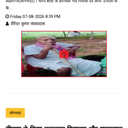
विंढमगंज(सोनभद्र)। थाना क्षेत्र के हीराचक गांव निवासी एवं अमर उजाला के
के....
Friday 07-08-2026 8:39 PM
: वीरेंद्र कुमार संवाददाता
सोनभद्र