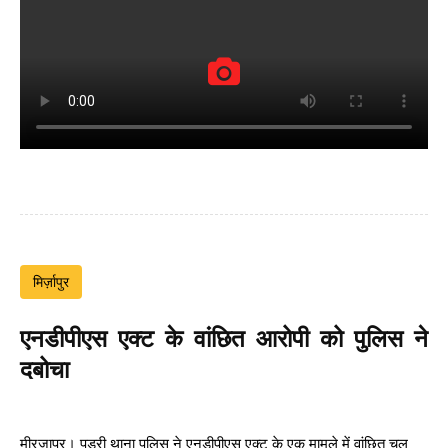
मिर्ज़ापुर
एनडीपीएस एक्ट के वांछित आरोपी को पुलिस ने
दबोचा
मीरजापुर। पड़री थाना पुलिस ने एनडीपीएस एक्ट के एक मामले में वांछित चल