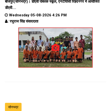
बीजपुर(सोनभद्र)। डीएवी पब्लिक स्कूल, एनटीपीसी रिहंदनगर में आयोजित
डीएवी....
Wednesday 05-08-2026 4:26 PM
: रघुराज सिंह संवाददाता
सोनभद्र