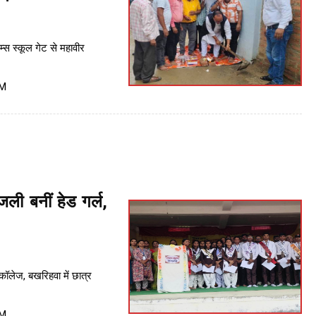
ेम्स स्कूल गेट से महावीर
PM
ंजली बनीं हेड गर्ल,
ॉलेज, बखरिहवा में छात्र
PM