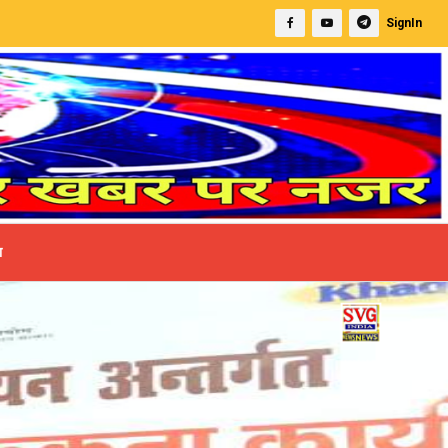
SignIn
ा