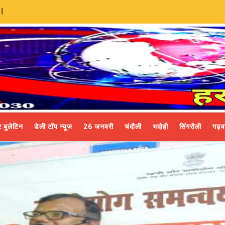
 बुलेटिन
डेली टॉप न्यूज
26 जनवरी
चंदौली
भदोही
सिंगरौली
गढ़व