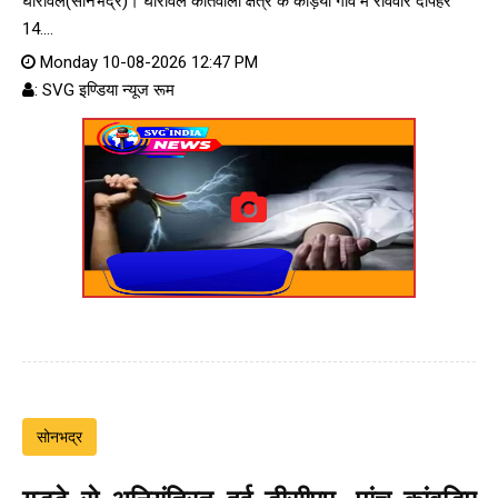
घोरावल(सोनभद्र)। घोरावल कोतवाली क्षेत्र के कड़िया गांव में रविवार दोपहर
14....
Monday 10-08-2026 12:47 PM
: SVG इण्डिया न्यूज रूम
सोनभद्र