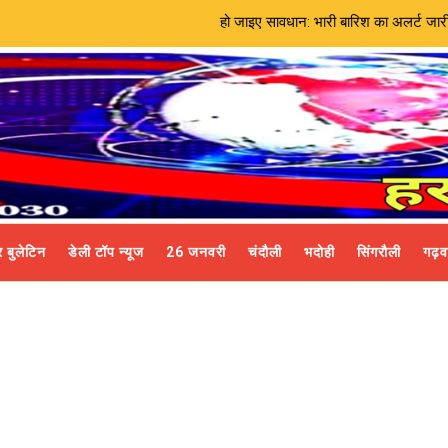
हो जाइए सावधान: भारी बारिश का अलर्ट जारी | 82 लाख की लागत स
 बुलेटिन
डेली टॉप न्यूज
26 जनवरी
चंदौली
भदोही
सिंगरौली
गढ़व