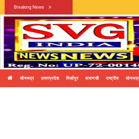
Breaking News
सोनभद्र
उत्तरप्रदेश
मिर्ज़ापुर
वाराणसी
राष्ट्रीय
सोनभद्र