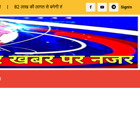
े बनेगी सीसी सड़क, चेयरमैन ने किया भूमि पूजन | शांति भंग की आशंका में ती
SignIn
ा