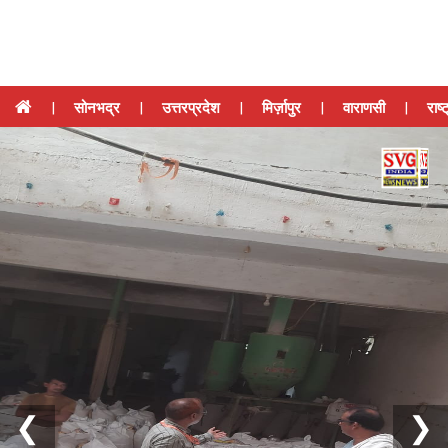
|
सोनभद्र
|
उत्तरप्रदेश
|
मिर्ज़ापुर
|
वाराणसी
|
राष्
❮
❯