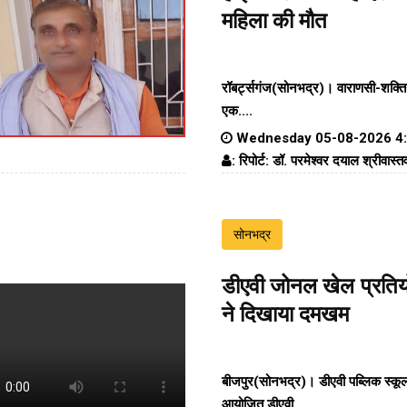
महिला की मौत
रॉबर्ट्सगंज(सोनभद्र)।
वाराणसी-शक्ति
एक....
Wednesday 05-08-2026 4
: रिपोर्ट: डॉ. परमेश्वर दयाल श्रीवास्त
सोनभद्र
डीएवी जोनल खेल प्रतियोग
ने दिखाया दमखम
बीजपुर(सोनभद्र)। डीएवी पब्लिक स्कूल
आयोजित डीएवी....