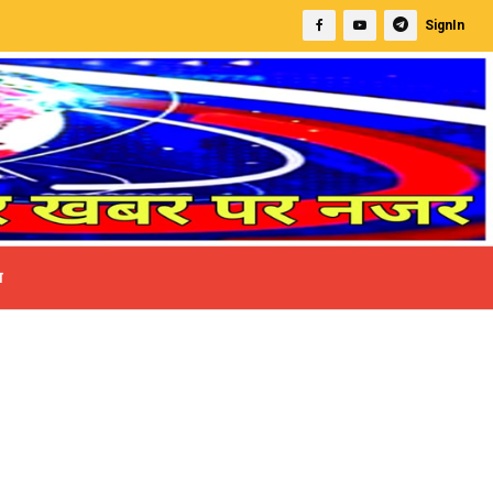
करंट की चपेट में आने से दुधारू गाय की दर्दनाक मौत | आमने-सामन
SignIn
ा