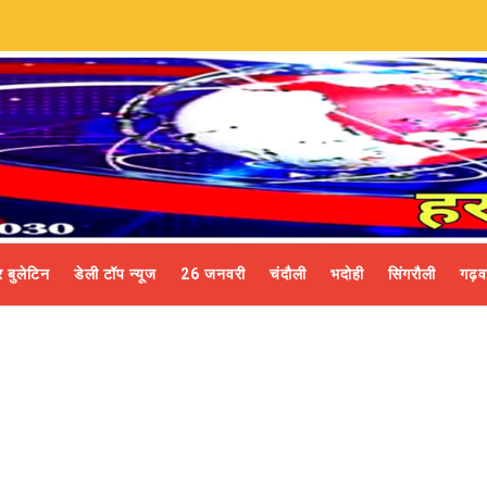
 बुलेटिन
डेली टॉप न्यूज
26 जनवरी
चंदौली
भदोही
सिंगरौली
गढ़व