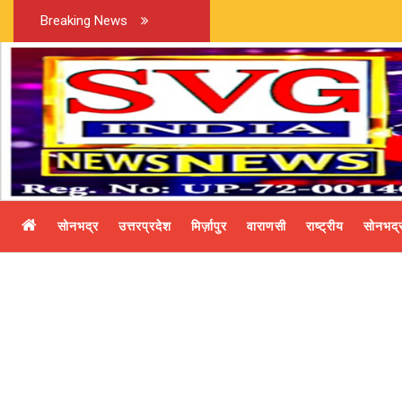
Breaking News
सोनभद्र
उत्तरप्रदेश
मिर्ज़ापुर
वाराणसी
राष्ट्रीय
सोनभद्र