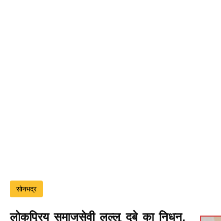
सोनभद्र
लोकप्रिय समाजसेवी लल्लू दूबे का निधन,