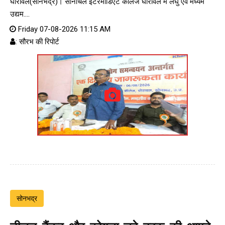
घोरावल(सोनभद्र)। सोनांचल इंटरमीडिएट कॉलेज घोरावल में लघु एवं मध्यम
उद्यम....
Friday 07-08-2026 11:15 AM
: सौरभ की रिपोर्ट
सोनभद्र