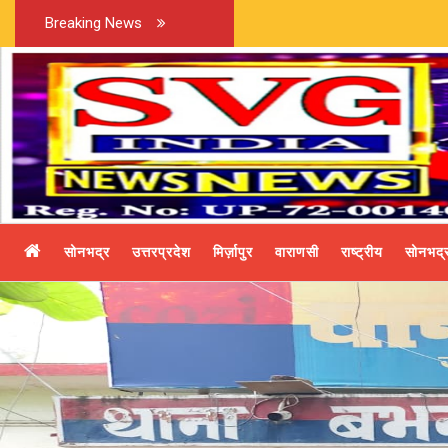
Breaking News
सोनभद्र
उत्तरप्रदेश
मिर्ज़ापुर
वाराणसी
राष्ट्रीय
सोनभद्र