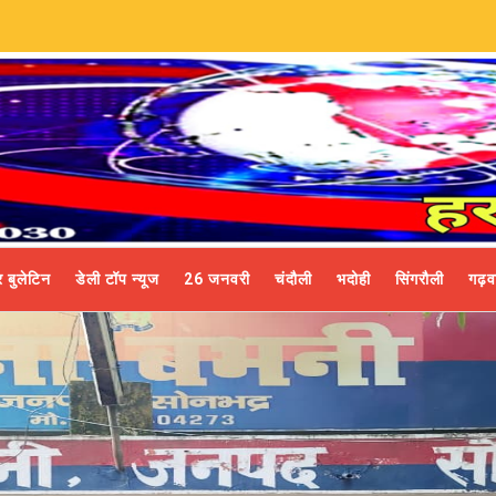
म
 बुलेटिन
डेली टॉप न्यूज
26 जनवरी
चंदौली
भदोही
सिंगरौली
गढ़व