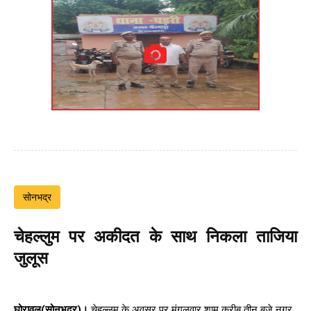
सोनभद्र
चेहल्लुम पर अकीदत के साथ निकला ताजिया
जुलूस
घोरावल(सोनभद्र)।
चेहल्लुम के अवसर पर मंगलवार शाम करीब तीन बजे नगर