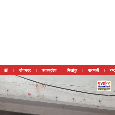
|
सोनभद्र
|
उत्तरप्रदेश
|
मिर्ज़ापुर
|
वाराणसी
|
राष्