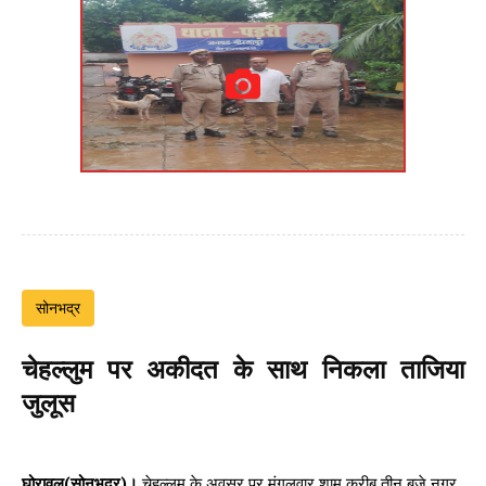
सोनभद्र
चेहल्लुम पर अकीदत के साथ निकला ताजिया
जुलूस
घोरावल(सोनभद्र)।
चेहल्लुम के अवसर पर मंगलवार शाम करीब तीन बजे नगर