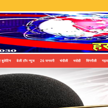
 बुलेटिन
डेली टॉप न्यूज
26 जनवरी
चंदौली
भदोही
सिंगरौली
गढ़व