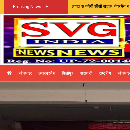
्ट जारी | 82 लाख की लागत से बनेगी सीसी सड़क, चेयरमैन ने किया भूमि पूजन |
Breaking News
सोनभद्र
उत्तरप्रदेश
मिर्ज़ापुर
वाराणसी
राष्ट्रीय
सोनभद्र