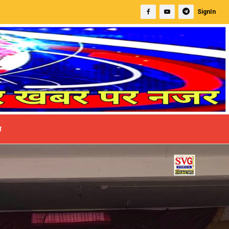
SignIn
ा