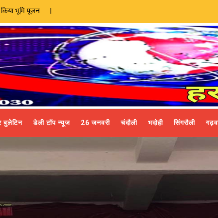
 बुलेटिन
डेली टॉप न्यूज
26 जनवरी
चंदौली
भदोही
सिंगरौली
गढ़व