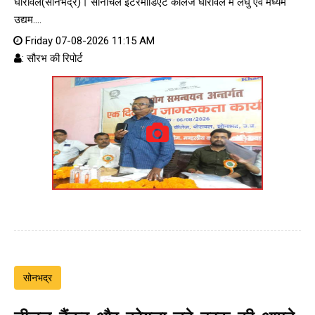
घोरावल(सोनभद्र)। सोनांचल इंटरमीडिएट कॉलेज घोरावल में लघु एवं मध्यम
उद्यम....
Friday 07-08-2026 11:15 AM
: सौरभ की रिपोर्ट
सोनभद्र