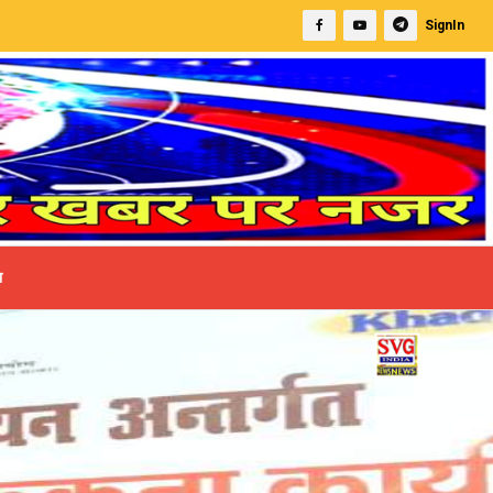
SignIn
ा