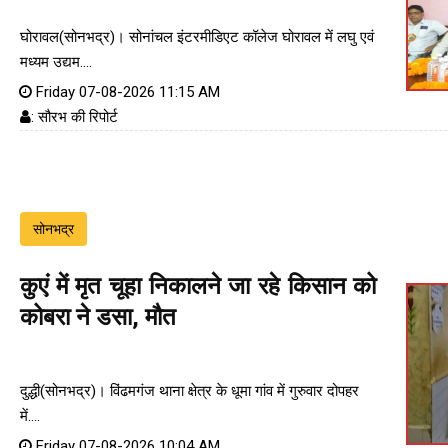
घोरावल(सोनभद्र)। सोनांचल इंटरमीडिएट कॉलेज घोरावल में लघु एवं
मध्यम उद्यम....
Friday 07-08-2026 11:15 AM
: सौरभ की रिपोर्ट
सोनभद्र
कुएं में मृत चूहा निकालने जा रहे किसान को
कोबरा ने डसा, मौत
दुद्धी(सोनभद्र)। विंढमगंज थाना क्षेत्र के धूमा गांव में गुरुवार दोपहर
में....
Friday 07-08-2026 10:04 AM