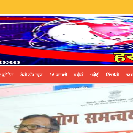
 बुलेटिन
डेली टॉप न्यूज
26 जनवरी
चंदौली
भदोही
सिंगरौली
गढ़व