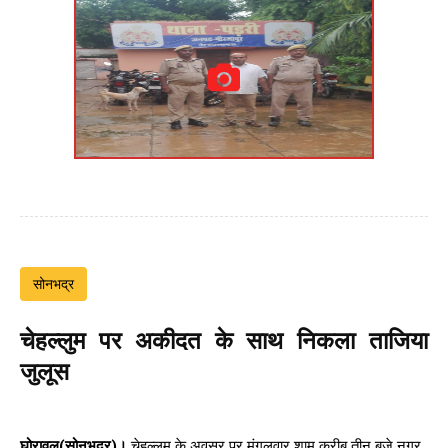
सोनभद्र
चेहल्लुम पर अकीदत के साथ निकला ताजिया
जुलूस
घोरावल(सोनभद्र)।
चेहल्लुम के अवसर पर मंगलवार शाम करीब तीन बजे नगर