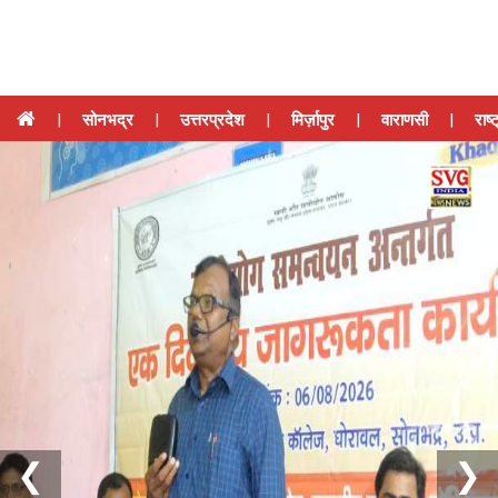
|
सोनभद्र
|
उत्तरप्रदेश
|
मिर्ज़ापुर
|
वाराणसी
|
राष्
❮
❯