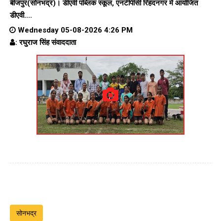
बीजपुर(सोनभद्र)। डीएवी पब्लिक स्कूल, एनटीपीसी रिहंदनगर में आयोजित
डीएवी....
Wednesday 05-08-2026 4:26 PM
: रघुराज सिंह संवाददाता
सोनभद्र