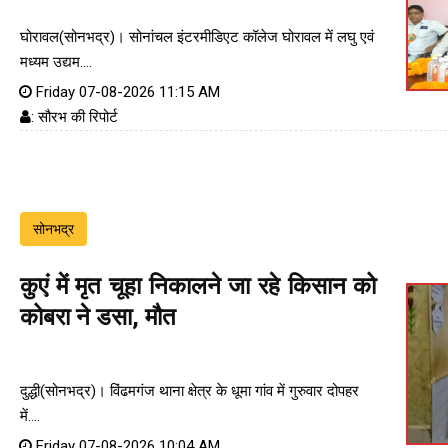
घोरावल(सोनभद्र)। सोनांचल इंटरमीडिएट कॉलेज घोरावल में लघु एवं
मध्यम उद्यम....
Friday 07-08-2026 11:15 AM
: सौरभ की रिपोर्ट
सोनभद्र
कुएं में मृत चूहा निकालने जा रहे किसान को
कोबरा ने डसा, मौत
दुद्धी(सोनभद्र)। विंढमगंज थाना क्षेत्र के धूमा गांव में गुरुवार दोपहर
में....
Friday 07-08-2026 10:04 AM