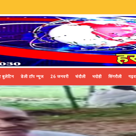
 बुलेटिन
डेली टॉप न्यूज
26 जनवरी
चंदौली
भदोही
सिंगरौली
गढ़व