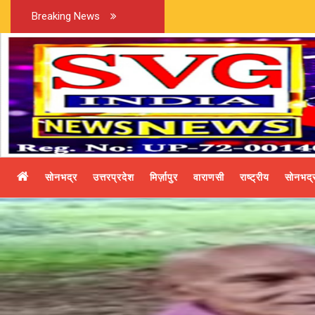
Breaking News
सोनभद्र
उत्तरप्रदेश
मिर्ज़ापुर
वाराणसी
राष्ट्रीय
सोनभद्र