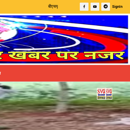
बीएचयू में उपचार के दौरान बुजुर्ग का निधन | बीएसए ने किया कस्तूरबा व
SignIn
ा