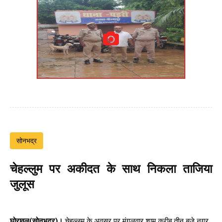
सोनभद्र
चेहल्लुम पर अकीदत के साथ निकला ताजिया
जुलूस
घोरावल(सोनभद्र)।
चेहल्लुम के अवसर पर मंगलवार शाम करीब तीन बजे नगर