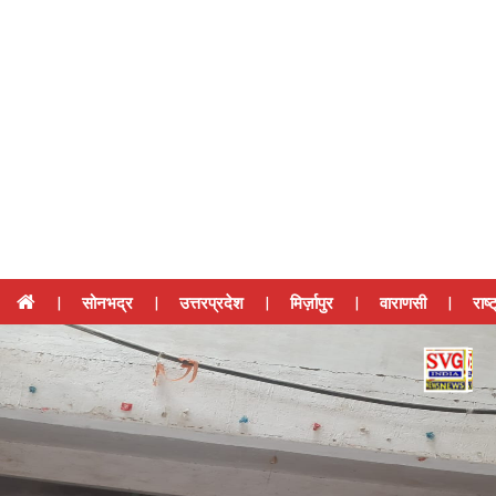
|
सोनभद्र
|
उत्तरप्रदेश
|
मिर्ज़ापुर
|
वाराणसी
|
राष्