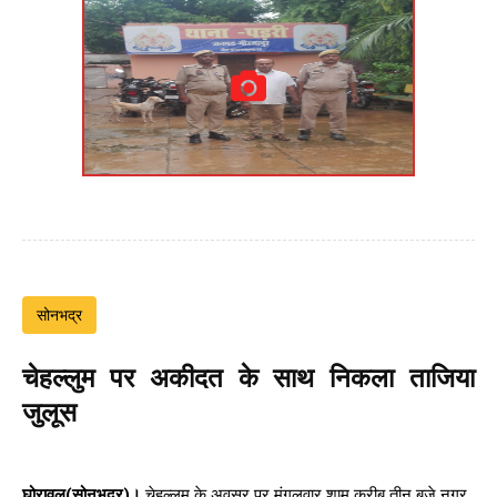
सोनभद्र
चेहल्लुम पर अकीदत के साथ निकला ताजिया
जुलूस
घोरावल(सोनभद्र)।
चेहल्लुम के अवसर पर मंगलवार शाम करीब तीन बजे नगर