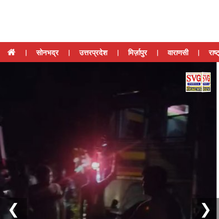
|
सोनभद्र
|
उत्तरप्रदेश
|
मिर्ज़ापुर
|
वाराणसी
|
राष्
❮
❯