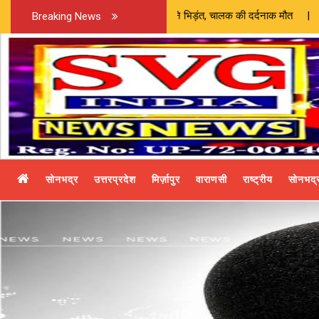
 ट्रक की आमने-सामने भिड़ंत, चालक की दर्दनाक मौत | कुएं में मृत चूहा निका
Breaking News
सोनभद्र
उत्तरप्रदेश
मिर्ज़ापुर
वाराणसी
राष्ट्रीय
सोनभद्र