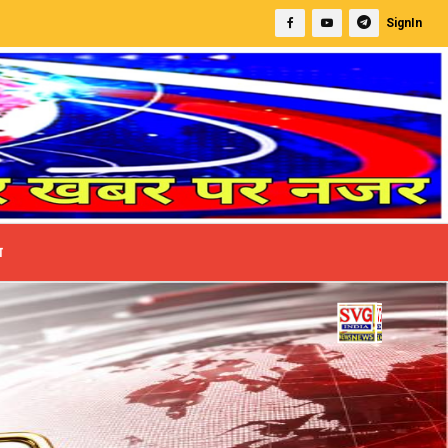
SignIn
ा