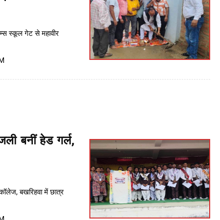
ेम्स स्कूल गेट से महावीर
PM
ंजली बनीं हेड गर्ल,
ॉलेज, बखरिहवा में छात्र
PM