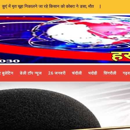
लने जा रहे किसान को कोबरा ने डसा, मौत |
 बुलेटिन
डेली टॉप न्यूज
26 जनवरी
चंदौली
भदोही
सिंगरौली
गढ़व