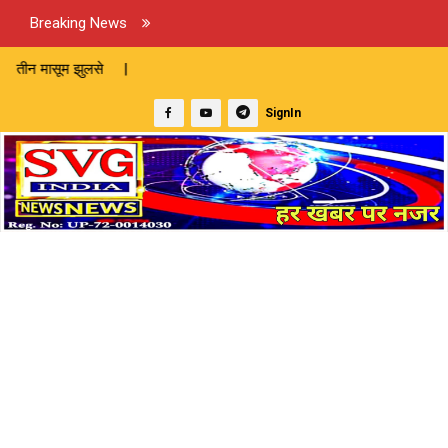
Breaking News
से |
SignIn