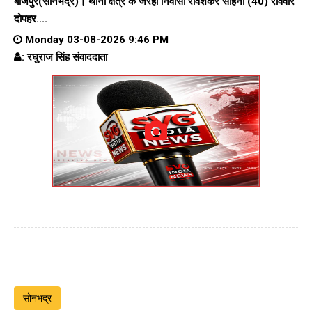
बीजपुर(सोनभद्र)। थाना क्षेत्र के जरहा निवासी रविशंकर साहनी (40) रविवार
दोपहर....
Monday 03-08-2026 9:46 PM
: रघुराज सिंह संवाददाता
सोनभद्र