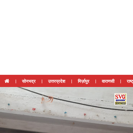
|
सोनभद्र
|
उत्तरप्रदेश
|
मिर्ज़ापुर
|
वाराणसी
|
राष्