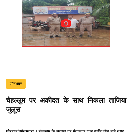
सोनभद्र
चेहल्लुम पर अकीदत के साथ निकला ताजिया
जुलूस
घोरावल(सोनभद्र)।
चेहल्लुम के अवसर पर मंगलवार शाम करीब तीन बजे नगर