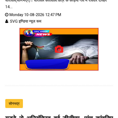
घोरावल(सोनभद्र)। घोरावल कोतवाली क्षेत्र के कड़िया गांव में रविवार दोपहर
14....
Monday 10-08-2026 12:47 PM
: SVG इण्डिया न्यूज रूम
सोनभद्र