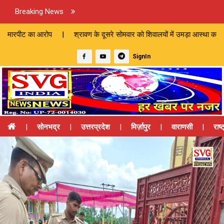
Breaking News
 | श्रावण के दूसरे सोमवार को शिवालयों में उमड़ा आस्था का सैलाब | करंट की चप
SignIn
|
सोनभद्र
|
उत्तरप्रदेश
|
मिर्ज़ापुर
|
वाराणसी
|
राष्