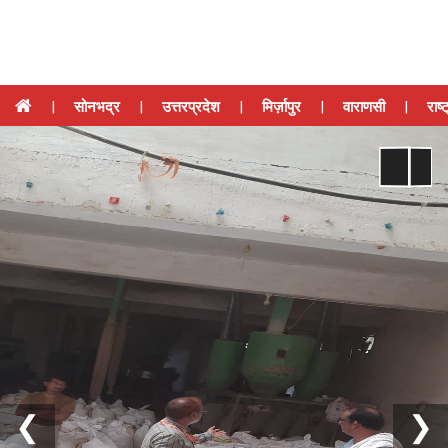
|
सोनभद्र
|
उत्तरप्रदेश
|
मिर्ज़ापुर
|
वाराणसी
|
राष्
❮
❯