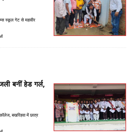
ेम्स स्कूल गेट से महावीर
PM
ंजली बनीं हेड गर्ल,
ॉलेज, बखरिहवा में छात्र
PM