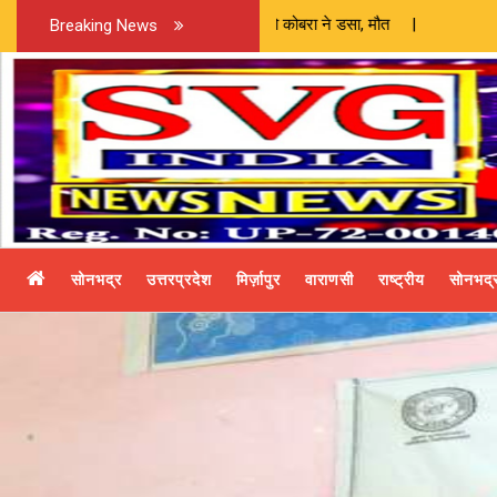
Breaking News
सोनभद्र
उत्तरप्रदेश
मिर्ज़ापुर
वाराणसी
राष्ट्रीय
सोनभद्र