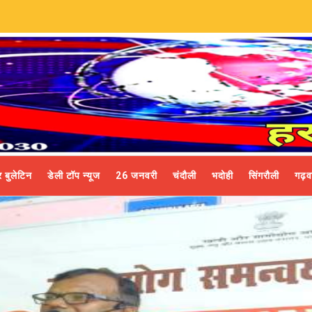
 बुलेटिन
डेली टॉप न्यूज
26 जनवरी
चंदौली
भदोही
सिंगरौली
गढ़व