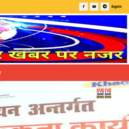
SignIn
ा