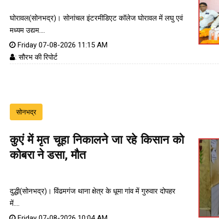
घोरावल(सोनभद्र)। सोनांचल इंटरमीडिएट कॉलेज घोरावल में लघु एवं
मध्यम उद्यम....
Friday 07-08-2026 11:15 AM
: सौरभ की रिपोर्ट
सोनभद्र
कुएं में मृत चूहा निकालने जा रहे किसान को
कोबरा ने डसा, मौत
दुद्धी(सोनभद्र)। विंढमगंज थाना क्षेत्र के धूमा गांव में गुरुवार दोपहर
में....
Friday 07-08-2026 10:04 AM