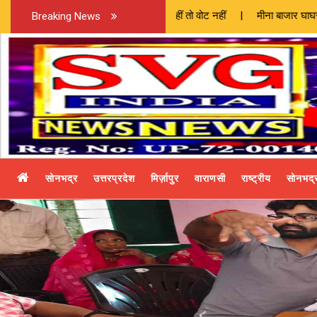
ों का प्रदर्शन, बोले- रोड नहीं तो वोट नहीं | मीना बाजार घाघर नदी पुल निर्माण म
Breaking News
सोनभद्र
उत्तरप्रदेश
मिर्ज़ापुर
वाराणसी
राष्ट्रीय
सोनभद्र