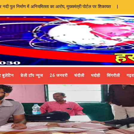
ें अनियमितता का आरोप, मुख्यमंत्री पोर्टल पर शिकायत |
 बुलेटिन
डेली टॉप न्यूज
26 जनवरी
चंदौली
भदोही
सिंगरौली
गढ़व