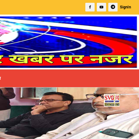
SignIn
ा