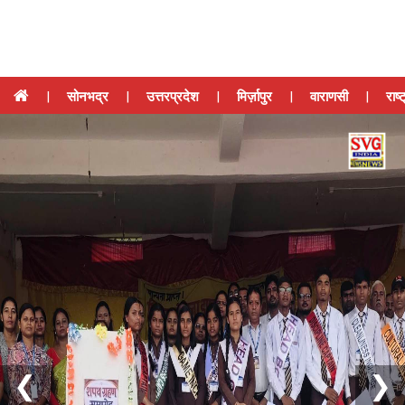
|
सोनभद्र
|
उत्तरप्रदेश
|
मिर्ज़ापुर
|
वाराणसी
|
राष्
❮
❯