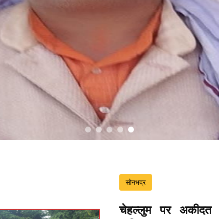
सोनभद्र
चेहल्लुम पर अकीदत