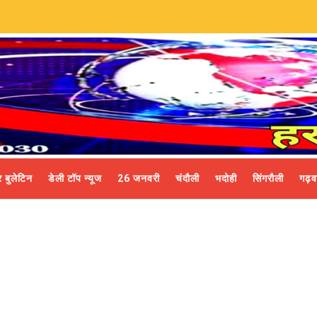
 बुलेटिन
डेली टॉप न्यूज
26 जनवरी
चंदौली
भदोही
सिंगरौली
गढ़व