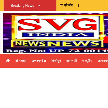
Breaking News
सोनभद्र
उत्तरप्रदेश
मिर्ज़ापुर
वाराणसी
राष्ट्रीय
सोनभद्र