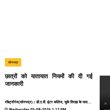
सोनभद्र
छात्रों को यातायात नियमों की दी गई
जानकारी
रॉबर्ट्सगंज(सोनभद्र)।
डी.ए.वी. इंटर कॉलेज
, चुर्क तिराहा के पास....
Wednesday 05-08-2026 1:12 PM