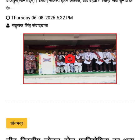
बीजपुर(सोनभद्र)। शिवम् संकल्प इंटर कॉलेज, बखरिहवा में छात्र संघ चुनाव के
के....
Thursday 06-08-2026 5:32 PM
: रघुराज सिंह संवाददाता
सोनभद्र