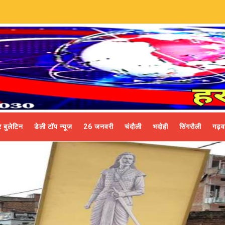
 बुलेटिन
डेली टॉप न्यूज
26 जनवरी
चंदौली
भदोही
सिंगरौली
गढ़व