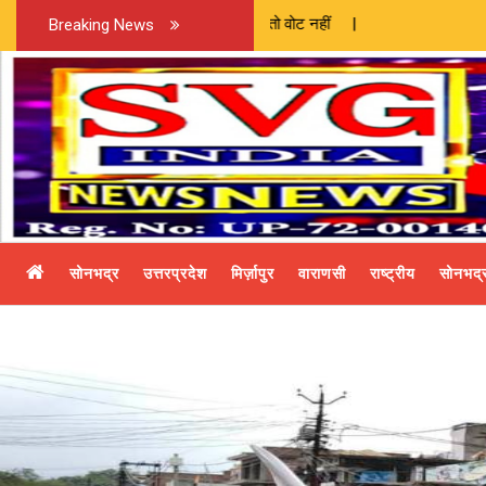
Breaking News
सोनभद्र
उत्तरप्रदेश
मिर्ज़ापुर
वाराणसी
राष्ट्रीय
सोनभद्र