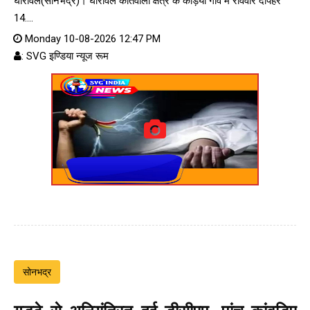
घोरावल(सोनभद्र)। घोरावल कोतवाली क्षेत्र के कड़िया गांव में रविवार दोपहर
14....
Monday 10-08-2026 12:47 PM
: SVG इण्डिया न्यूज रूम
सोनभद्र