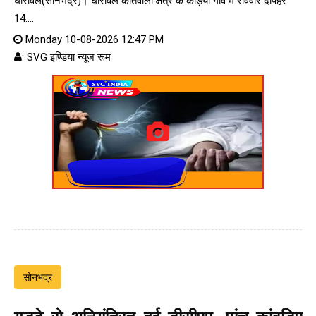
घोरावल(सोनभद्र)। घोरावल कोतवाली क्षेत्र के कड़िया गांव में रविवार दोपहर
14....
Monday 10-08-2026 12:47 PM
: SVG इण्डिया न्यूज रूम
सोनभद्र