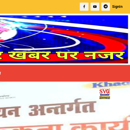
बीएचयू में उपचार के दौरान बुजुर्ग का निधन | बीएसए ने किय
SignIn
ा