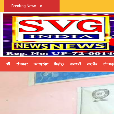
Breaking News
सोनभद्र
उत्तरप्रदेश
मिर्ज़ापुर
वाराणसी
राष्ट्रीय
सोनभद्र