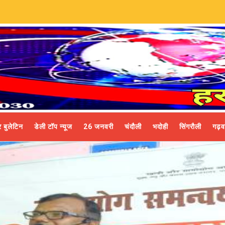
 बुलेटिन
डेली टॉप न्यूज
26 जनवरी
चंदौली
भदोही
सिंगरौली
गढ़व