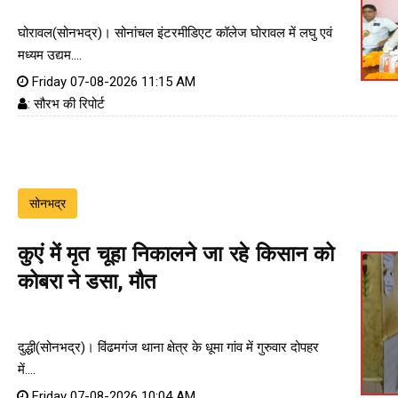
घोरावल(सोनभद्र)। सोनांचल इंटरमीडिएट कॉलेज घोरावल में लघु एवं
मध्यम उद्यम....
Friday 07-08-2026 11:15 AM
: सौरभ की रिपोर्ट
सोनभद्र
कुएं में मृत चूहा निकालने जा रहे किसान को
कोबरा ने डसा, मौत
दुद्धी(सोनभद्र)। विंढमगंज थाना क्षेत्र के धूमा गांव में गुरुवार दोपहर
में....
Friday 07-08-2026 10:04 AM