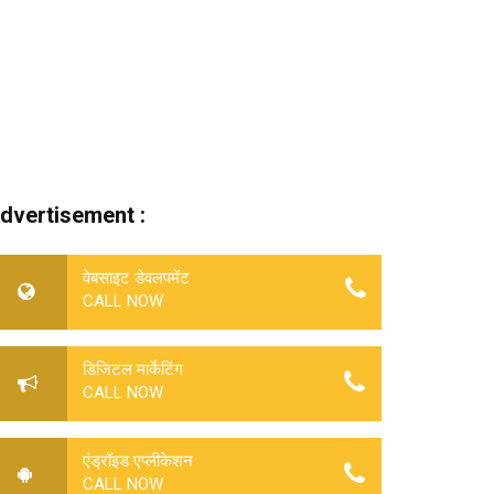
dvertisement :
वेबसाइट डेवलपमेंट
CALL NOW
डिजिटल मार्केटिंग
CALL NOW
एंड्रॉइड एप्लीकेशन
CALL NOW