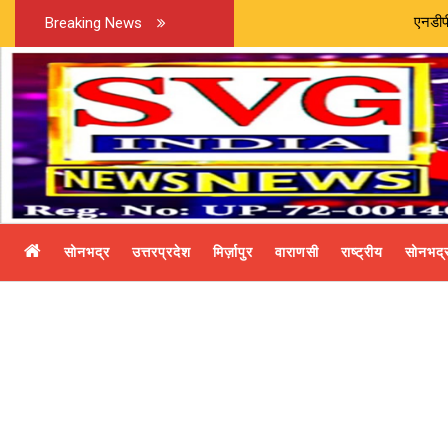
एनडीपीएस एक्ट के वांछ
Breaking News
सोनभद्र
उत्तरप्रदेश
मिर्ज़ापुर
वाराणसी
राष्ट्रीय
सोनभद्र