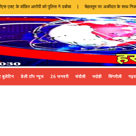
ित आरोपी को पुलिस ने दबोचा | चेहल्लुम पर अकीदत के साथ निकला ताजिया जुलूस
 बुलेटिन
डेली टॉप न्यूज
26 जनवरी
चंदौली
भदोही
सिंगरौली
गढ़व